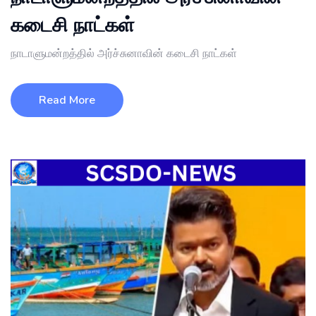
கடைசி நாட்கள்
நாடாளுமன்றத்தில் அர்ச்சுனாவின் கடைசி நாட்கள்
Read More