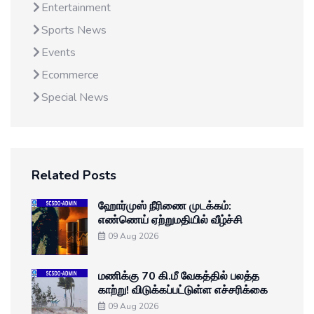
Entertainment
Sports News
Events
Ecommerce
Special News
Related Posts
ஹோர்முஸ் நீரிணை முடக்கம்:
எண்ணெய் ஏற்றுமதியில் வீழ்ச்சி
09 Aug 2026
மணிக்கு 70 கி.மீ வேகத்தில் பலத்த
காற்று! விடுக்கப்பட்டுள்ள எச்சரிக்கை
09 Aug 2026