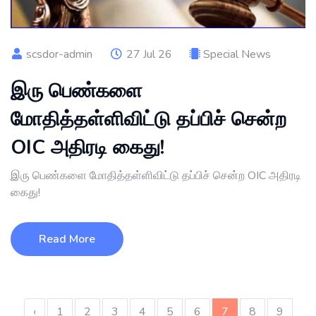
scsdor-admin
27 Jul 26
Special News
இரு பெண்களை
மோதித்தள்ளிவிட்டு தப்பிச் சென்ற
OIC அதிரடி கைது!
இரு பெண்களை மோதித்தள்ளிவிட்டு தப்பிச் சென்ற OIC அதிரடி
கைது!
Read More
‹
1
2
3
4
5
6
7
8
9