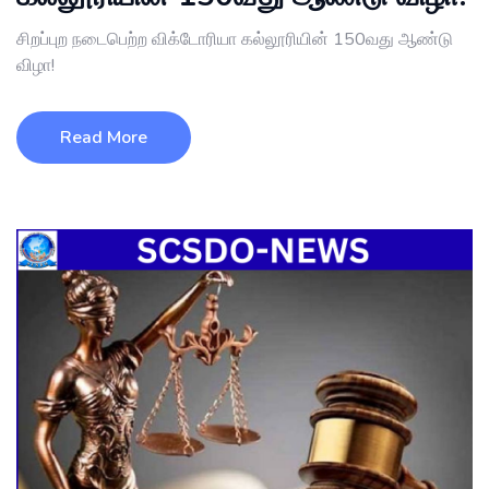
சிறப்புற நடைபெற்ற விக்டோரியா கல்லூரியின் 150வது ஆண்டு
விழா!
Read More