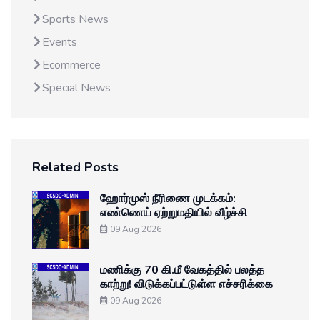
Sports News
Events
Ecommerce
Special News
Related Posts
ஹோர்முஸ் நீரிணை முடக்கம்:
எண்ணெய் ஏற்றுமதியில் வீழ்ச்சி
09 Aug 2026
மணிக்கு 70 கி.மீ வேகத்தில் பலத்த
காற்று! விடுக்கப்பட்டுள்ள எச்சரிக்கை
09 Aug 2026