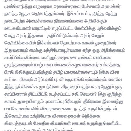
முன்னெடுத்து வருவதாக அமைச்சரவை பேச்சாளர் அமைச்சர்
நளிந்த ஜேதச தெரிவித்துள்ளார். இச்சம்பவம் குறித்து நேற்று
நடைபெற்ற அமைச்சரவை தீர்மானங்களை அறிவிக்கும்
ஊடகவியாளர் மாநாட்டில் எழுப்பப்பட்ட கேள்விக்கு பதிலளிக்கும்
போது அவர் இதனை குறிப்பிட்டுள்ளார். அவர் மேலும்
தெரிவிக்கையில் இச்சம்பவம் தொடர்பாக காவல் துறையினர்
இதுவரையும் எமக்கு உத்தியோகபூர்வமாக எந்த ஒரு அறிக்கையும்
சமர்ப்பிக்கவில்லை. எனினும் சமூக ஊடகங்கள் வாயிலாக
முடிந்தவரையும் யாழ்பான பல்கலைக்கழக மாணவர் சங்கத்தை
பிரதி நிதித்துவப்படுத்தும் தமிழ் மாணவர்களையும் இந்த விசா
கூட்டை மிகவும் அர்ப்பணிப்புடன் உருவாக்கி உள்ளார்கள். எனவே
இந்த நல்லிணக்க முயற்சியை சீர்குழைப்பதற்காக ஏதேனும் ஒரு
தரப்பினரால் திட்டமிட்டு நடத்தப்பட்ட சதி செயலா? இது குறித்து
காவல் துறையினரும் புலனாய்வு பிரிவுரும் தீவிரமாக இணைந்து
பல கோணங்களில் விசாரணைகளை நடத்தி வருகின்றார்கள்.
இதொடர்பாக உத்தியோக விசாரணைகள் அறிக்கை
கிடைத்தவுடன் மேலதிக விவரங்கள் ஊடகங்களுக்கு வெளியிட
முடியும் என்று அவர் அறிவித்துள்ளார்.